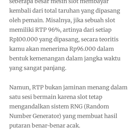
seberapa besar mesin slot membayar
kembali dari total taruhan yang dipasang
oleh pemain. Misalnya, jika sebuah slot
memiliki RTP 96%, artinya dari setiap
Rp100.000 yang dipasang, secara teoritis
kamu akan menerima Rp96.000 dalam
bentuk kemenangan dalam jangka waktu
yang sangat panjang.
Namun, RTP bukan jaminan menang dalam
satu sesi bermain karena slot tetap
mengandalkan sistem RNG (Random
Number Generator) yang membuat hasil
putaran benar-benar acak.