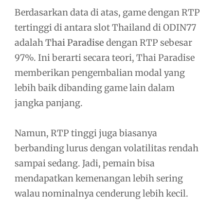
Berdasarkan data di atas, game dengan RTP
tertinggi di antara slot Thailand di ODIN77
adalah
Thai Paradise
dengan RTP sebesar
97%. Ini berarti secara teori, Thai Paradise
memberikan pengembalian modal yang
lebih baik dibanding game lain dalam
jangka panjang.
Namun, RTP tinggi juga biasanya
berbanding lurus dengan volatilitas rendah
sampai sedang. Jadi, pemain bisa
mendapatkan kemenangan lebih sering
walau nominalnya cenderung lebih kecil.