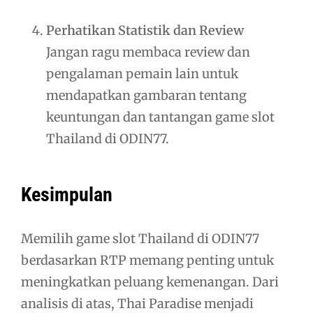
Perhatikan Statistik dan Review
Jangan ragu membaca review dan
pengalaman pemain lain untuk
mendapatkan gambaran tentang
keuntungan dan tantangan game slot
Thailand di ODIN77.
Kesimpulan
Memilih game slot Thailand di ODIN77
berdasarkan RTP memang penting untuk
meningkatkan peluang kemenangan. Dari
analisis di atas, Thai Paradise menjadi