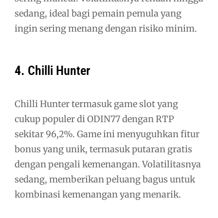
sedang, ideal bagi pemain pemula yang
ingin sering menang dengan risiko minim.
4.
Chilli Hunter
Chilli Hunter termasuk game slot yang
cukup populer di ODIN77 dengan RTP
sekitar 96,2%. Game ini menyuguhkan fitur
bonus yang unik, termasuk putaran gratis
dengan pengali kemenangan. Volatilitasnya
sedang, memberikan peluang bagus untuk
kombinasi kemenangan yang menarik.