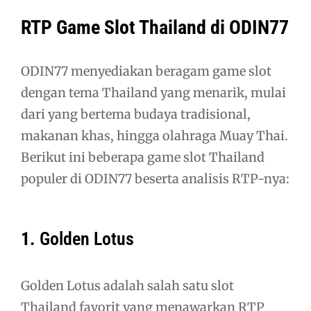
RTP Game Slot Thailand di ODIN77
ODIN77 menyediakan beragam game slot
dengan tema Thailand yang menarik, mulai
dari yang bertema budaya tradisional,
makanan khas, hingga olahraga Muay Thai.
Berikut ini beberapa game slot Thailand
populer di ODIN77 beserta analisis RTP-nya:
1.
Golden Lotus
Golden Lotus adalah salah satu slot
Thailand favorit yang menawarkan RTP