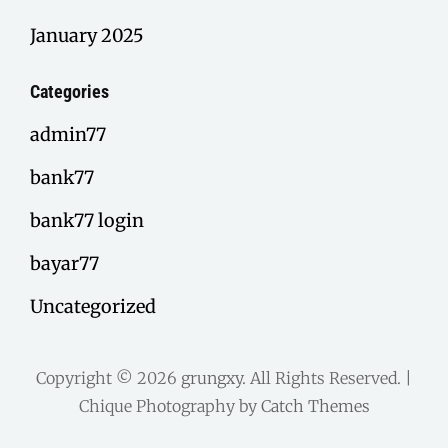
January 2025
Categories
admin77
bank77
bank77 login
bayar77
Uncategorized
Copyright © 2026
grungxy
. All Rights Reserved. |
Chique Photography by
Catch Themes