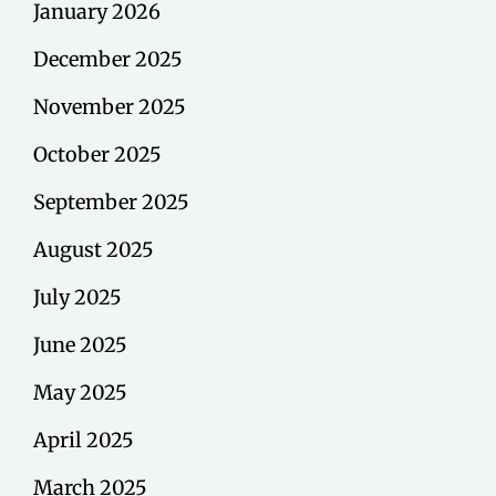
January 2026
December 2025
November 2025
October 2025
September 2025
August 2025
July 2025
June 2025
May 2025
April 2025
March 2025