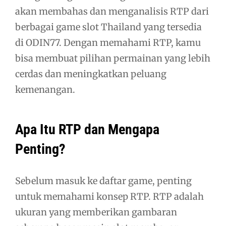
akan membahas dan menganalisis RTP dari
berbagai game slot Thailand yang tersedia
di ODIN77. Dengan memahami RTP, kamu
bisa membuat pilihan permainan yang lebih
cerdas dan meningkatkan peluang
kemenangan.
Apa Itu RTP dan Mengapa
Penting?
Sebelum masuk ke daftar game, penting
untuk memahami konsep RTP. RTP adalah
ukuran yang memberikan gambaran